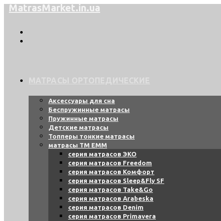
MatrasMarket.in.ua
Перейти
к
содержимому
МАТРАСЫ ОРТОПЕДИЧЕСКИЕ
Аксессуары для сна
Беспружинные матрасы
Пружинные матрасы
Детские матрасы
Топперы тонкие матрасы
матрасы ТМ ЕММ
серия матрасов ЭКО
серия матрасов Freedom
серия матрасов Комфорт
серия матрасов Sleep&Fly SF
серия матрасов Take&Go
серия матрасов Arabeska
серия матрасов Denim
серия матрасов Primavera