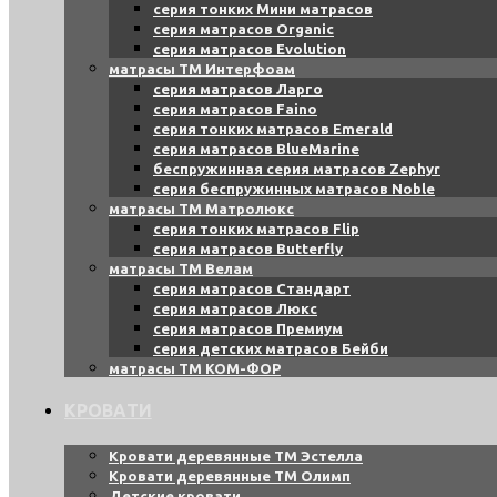
серия тонких Мини матрасов
серия матрасов Organic
серия матрасов Evolution
матрасы ТМ Интерфоам
серия матрасов Ларго
серия матрасов Faino
серия тонких матрасов Emerald
серия матрасов BlueMarine
беспружинная серия матрасов Zephyr
серия беспружинных матрасов Noble
матрасы ТМ Матролюкс
серия тонких матрасов Flip
серия матрасов Butterfly
матрасы ТМ Велам
серия матрасов Стандарт
серия матрасов Люкс
серия матрасов Премиум
серия детских матрасов Бейби
матрасы ТМ КОМ-ФОР
КРОВАТИ
Кровати деревянные ТМ Эстелла
Кровати деревянные ТМ Олимп
Детские кровати