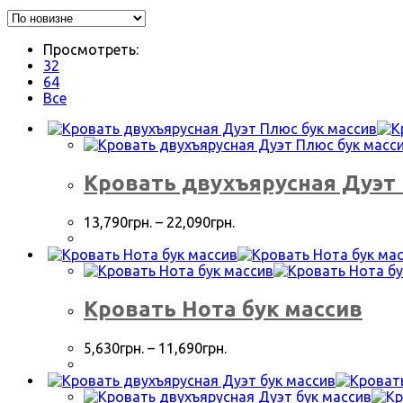
Просмотреть:
32
64
Все
Кровать двухъярусная Дуэт 
13,790
грн.
–
22,090
грн.
Кровать Нота бук массив
5,630
грн.
–
11,690
грн.