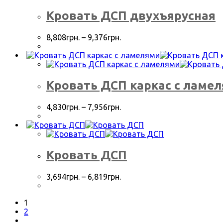
Кровать ДСП двухъярусная
8,808
грн.
–
9,376
грн.
Кровать ДСП каркас с ламе
4,830
грн.
–
7,956
грн.
Кровать ДСП
3,694
грн.
–
6,819
грн.
1
2