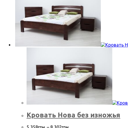
Кровать Нова без изножья
5,358
грн.
–
8,302
грн.