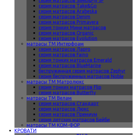
серия матрасов Sleep&Fly SF
серия матрасов Take&Go
серия матрасов Arabeska
серия матрасов Denim
серия матрасов Primavera
серия тонких Мини матрасов
серия матрасов Organic
серия матрасов Evolution
матрасы ТМ Интерфоам
серия матрасов Ларго
серия матрасов Faino
серия тонких матрасов Emerald
серия матрасов BlueMarine
беспружинная серия матрасов Zephyr
серия беспружинных матрасов Noble
матрасы ТМ Матролюкс
серия тонких матрасов Flip
серия матрасов Butterfly
матрасы ТМ Велам
серия матрасов Стандарт
серия матрасов Люкс
серия матрасов Премиум
серия детских матрасов Бейби
матрасы ТМ КОМ-ФОР
КРОВАТИ