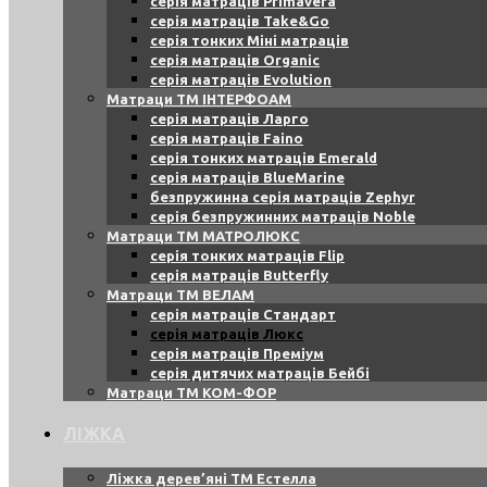
серія матраців Primavera
серія матраців Take&Go
серія тонких Міні матраців
серія матраців Organic
серія матраців Evolution
Матраци ТМ ІНТЕРФОАМ
серія матраців Ларго
серія матраців Faino
серія тонких матраців Emerald
серія матраців BlueMarine
безпружинна серія матраців Zephyr
серія безпружинних матраців Noble
Матраци ТМ МАТРОЛЮКС
серія тонких матраців Flip
серія матраців Butterfly
Матраци ТМ ВЕЛАМ
серія матраців Стандарт
серія матраців Люкс
серія матраців Преміум
серія дитячих матраців Бейбі
Матраци ТМ КОМ-ФОР
ЛІЖКА
Ліжка дерев’яні ТМ Естелла