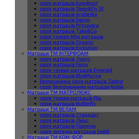
серія матраців Комфорт
серія матраців Sleep&Fly SF
серія матраців Arabeska
серія матраців Denim
серія матраців Primavera
серія матраців Take&Go
серія тонких Міні матраців
серія матраців Organic
серія матраців Evolution
Матраци ТМ ІНТЕРФОАМ
серія матраців Ларго
серія матраців Faino
серія тонких матраців Emerald
серія матраців BlueMarine
безпружинна серія матраців Zephyr
серія безпружинних матраців Noble
Матраци ТМ МАТРОЛЮКС
серія тонких матраців Flip
серія матраців Butterfly
Матраци ТМ ВЕЛАМ
серія матраців Стандарт
серія матраців Люкс
серія матраців Преміум
серія дитячих матраців Бейбі
Матраци ТМ КОМ-ФОР