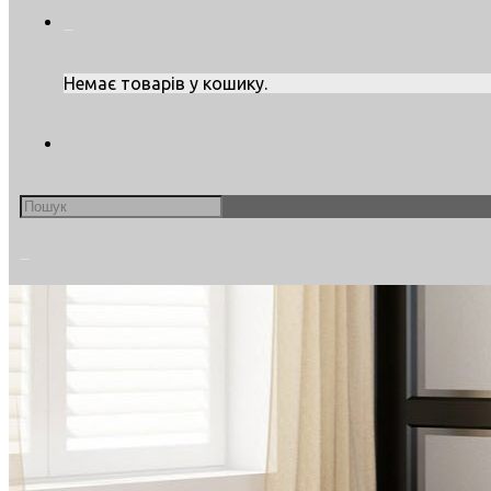
0
Немає товарів у кошику.
Search
this
website
0