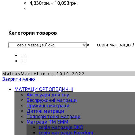
4,830
грн.
–
10,053
грн.
Категории товаров
×
серія матраців 
UA
RU
MatrasMarket.in.ua 2010-2022
Закрити меню
МАТРАЦИ ОРТОПЕДИЧНІ
Аксесуари для сну
Беспружинні матраци
Пружинні матраци
Дитячі матраци
Топпери тонкі матраци
Матраци ТМ ЕММ
серія матраців ЭКО
серія матраців Freedom