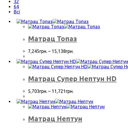
32
64
Всі
Матрац Топаз
7,245
грн.
–
15,138
грн.
Матрац Супер Нептун HD
5,703
грн.
–
11,721
грн.
Матрац Нептун