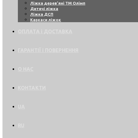
Ліжка дерев’яні ТМ Олімп
Дитячі ліжка
Ліжка ДСП
Каркаси ліжок
ОПЛАТА і ДОСТАВКА
ГАРАНТІЇ і ПОВЕРНЕННЯ
О НАС
КОНТАКТИ
UA
RU