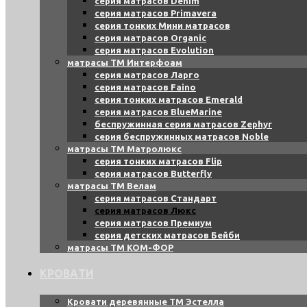
серия матрасов Denim
серия матрасов Primavera
серия тонких Мини матрасов
серия матрасов Organic
серия матрасов Evolution
матрасы ТМ Интерфоам
серия матрасов Ларго
серия матрасов Faino
серия тонких матрасов Emerald
серия матрасов BlueMarine
беспружинная серия матрасов Zephyr
серия беспружинных матрасов Noble
матрасы ТМ Матролюкс
серия тонких матрасов Flip
серия матрасов Butterfly
матрасы ТМ Велам
серия матрасов Стандарт
серия матрасов Люкс
серия матрасов Премиум
серия детских матрасов Бейби
матрасы ТМ КОМ-ФОР
КРОВАТИ
Кровати деревянные ТМ Эстелла