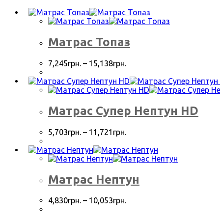
Матрас Топаз
7,245
грн.
–
15,138
грн.
Матрас Супер Нептун HD
5,703
грн.
–
11,721
грн.
Матрас Нептун
4,830
грн.
–
10,053
грн.