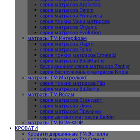
серия матрасов Arabeska
серия матрасов Denim
серия матрасов Primavera
серия тонких Мини матрасов
серия матрасов Organic
серия матрасов Evolution
матрасы ТМ Интерфоам
серия матрасов Ларго
серия матрасов Faino
серия тонких матрасов Emerald
серия матрасов BlueMarine
беспружинная серия матрасов Zephyr
серия беспружинных матрасов Noble
матрасы ТМ Матролюкс
серия тонких матрасов Flip
серия матрасов Butterfly
матрасы ТМ Велам
серия матрасов Стандарт
серия матрасов Люкс
серия матрасов Премиум
серия детских матрасов Бейби
матрасы ТМ КОМ-ФОР
КРОВАТИ
Кровати деревянные ТМ Эстелла
Кровати деревянные ТМ Олимп