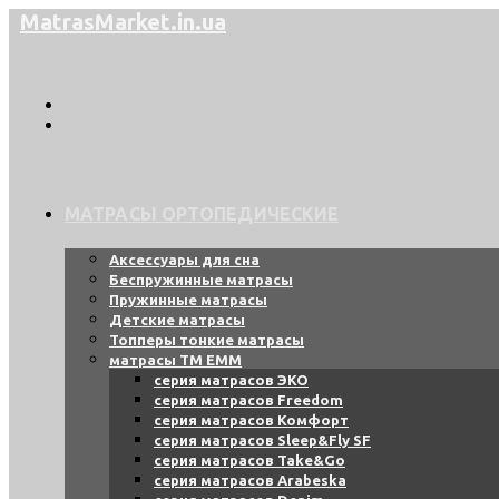
Перейти
MatrasMarket.in.ua
к
содержимому
МАТРАСЫ ОРТОПЕДИЧЕСКИЕ
Аксессуары для сна
Беспружинные матрасы
Пружинные матрасы
Детские матрасы
Топперы тонкие матрасы
матрасы ТМ ЕММ
серия матрасов ЭКО
серия матрасов Freedom
серия матрасов Комфорт
серия матрасов Sleep&Fly SF
серия матрасов Take&Go
серия матрасов Arabeska