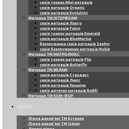
серія тонких Міні матраців
серія матраців Organic
серія матраців Evolution
Матраци ТМ ІНТЕРФОАМ
серія матраців Ларго
серія матраців Faino
серія тонких матраців Emerald
серія матраців BlueMarine
безпружинна серія матраців Zephyr
серія безпружинних матраців Noble
Матраци ТМ МАТРОЛЮКС
серія тонких матраців Flip
серія матраців Butterfly
Матраци ТМ ВЕЛАМ
серія матраців Стандарт
серія матраців Люкс
серія матраців Преміум
серія дитячих матраців Бейбі
Матраци ТМ КОМ-ФОР
ЛІЖКА
Ліжка дерев’яні ТМ Естелла
Ліжка дерев’яні ТМ Олімп
Дитячі ліжка