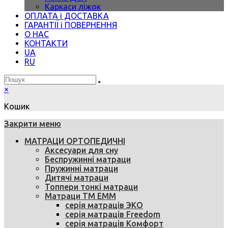
Каркаси ліжок
ОПЛАТА і ДОСТАВКА
ГАРАНТІЇ і ПОВЕРНЕННЯ
О НАС
КОНТАКТИ
UA
RU
×
Кошик
Закрити меню
МАТРАЦИ ОРТОПЕДИЧНІ
Аксесуари для сну
Беспружинні матраци
Пружинні матраци
Дитячі матраци
Топпери тонкі матраци
Матраци ТМ ЕММ
серія матраців ЭКО
серія матраців Freedom
серія матраців Комфорт