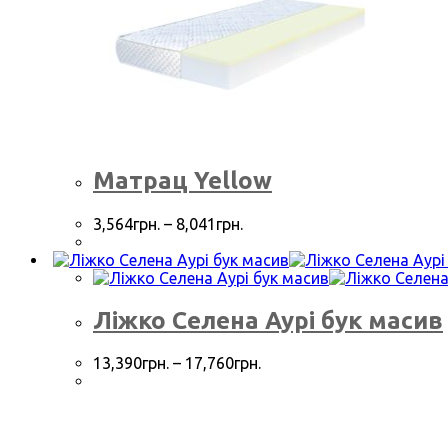
Матрац Yellow
3,564
грн.
–
8,041
грн.
Ліжко Селена Аурі бук масив
13,390
грн.
–
17,760
грн.