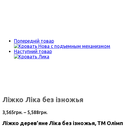
Попередній товар
Наступний товар
Ліжко Ліка без ізножья
3,565
грн.
–
5,588
грн.
Ліжко дерев’яне Ліка без ізножья, ТМ Олімп