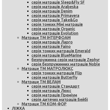
серія матраців Sleep&Fly SF
серія матраців Arabeska
серія матраців Denim
серія матраців Primavera
серія матраців Take&Go
серія тонких Міні матраців
серія матраців Organic
серія матраців Evolution
Матраци ТМ ІНТЕРФОАМ
серія матраців Ларго
серія матраців Faino
серія тонких матраців Emerald
серія матраців BlueMarine
безпружинна серія матраців Zephyr
серія безпружинних матраців Noble
Матраци ТМ МАТРОЛЮКС
серія тонких матраців Flip
серія матраців Butterfly
Матраци ТМ ВЕЛАМ
серія матраців Стандарт
серія матраців Люкс
серія матраців Преміум
серія дитячих матраців Бейбі
Матраци ТМ КОМ-ФОР
ЛІЖКА