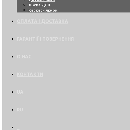
Ліжка ДСП
Каркаси ліжок
ОПЛАТА і ДОСТАВКА
ГАРАНТІЇ і ПОВЕРНЕННЯ
О НАС
КОНТАКТИ
UA
RU
0