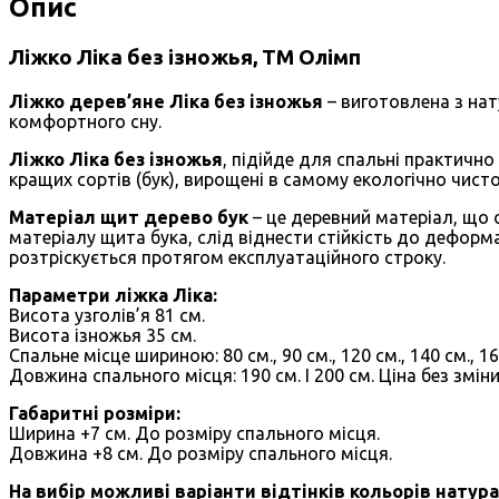
Опис
Ліжко Ліка без ізножья, ТМ Олімп
Ліжко дерев’яне Ліка без ізножья
– виготовлена ​​з на
комфортного сну.
Ліжко Ліка без ізножья
, підійде для спальні практично
кращих сортів (бук), вирощені в самому екологічно чисто
Матеріал щит дерево бук
– це деревний матеріал, що 
матеріалу щита бука, слід віднести стійкість до деформ
розтріскується протягом експлуатаційного строку.
Параметри ліжка Ліка:
Висота узголів’я 81 см.
Висота ізножья 35 см.
Спальне місце шириною: 80 см., 90 см., 120 см., 140 см., 16
Довжина спального місця: 190 см. І 200 см. Ціна без зміни
Габаритні розміри:
Ширина +7 см. До розміру спального місця.
Довжина +8 см. До розміру спального місця.
На вибір можливі варіанти відтінків кольорів натур