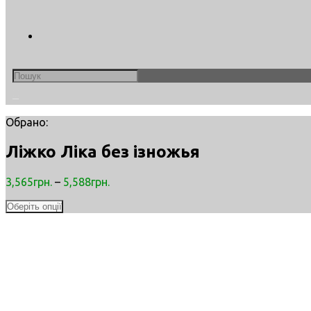
Search
this
0
website
Обрано:
Ліжко Ліка без ізножья
3,565
грн.
–
5,588
грн.
Оберіть опції