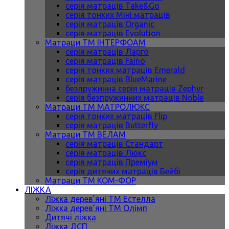
серія матраців Take&Go
серія тонких Міні матраців
серія матраців Organic
серія матраців Evolution
Матраци ТМ ІНТЕРФОАМ
серія матраців Ларго
серія матраців Faino
серія тонких матраців Emerald
серія матраців BlueMarine
безпружинна серія матраців Zephyr
серія безпружинних матраців Noble
Матраци ТМ МАТРОЛЮКС
серія тонких матраців Flip
серія матраців Butterfly
Матраци ТМ ВЕЛАМ
серія матраців Стандарт
серія матраців Люкс
серія матраців Преміум
серія дитячих матраців Бейбі
Матраци ТМ КОМ-ФОР
ЛІЖКА
Ліжка дерев’яні ТМ Естелла
Ліжка дерев’яні ТМ Олімп
Дитячі ліжка
Ліжка ДСП