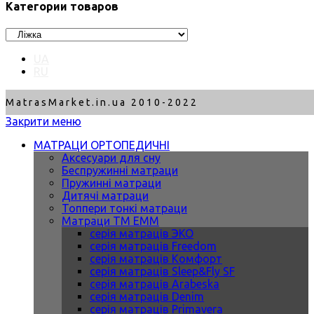
Категории товаров
UA
RU
MatrasMarket.in.ua 2010-2022
Закрити меню
МАТРАЦИ ОРТОПЕДИЧНІ
Аксесуари для сну
Беспружинні матраци
Пружинні матраци
Дитячі матраци
Топпери тонкі матраци
Матраци ТМ ЕММ
серія матраців ЭКО
серія матраців Freedom
серія матраців Комфорт
серія матраців Sleep&Fly SF
серія матраців Arabeska
серія матраців Denim
серія матраців Primavera