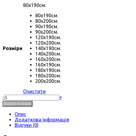
80х190см.
80х190см.
80х200см.
90х190см.
90х200см.
120х190см.
120х200см.
Розміри
140х190см.
140х200см.
160х200см.
160х190см.
180х190см.
180х200см.
200х200см.
Очистити
Ліжко
-
+
Ліка
Додати в кошик
без
ізножья
Опис
кількість
Додаткова інформація
Відгуки (0)