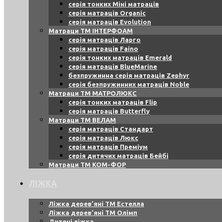
серія тонких Міні матраців
серія матраців Organic
серія матраців Evolution
Матраци ТМ ІНТЕРФОАМ
серія матраців Ларго
серія матраців Faino
серія тонких матраців Emerald
серія матраців BlueMarine
безпружинна серія матраців Zephyr
серія безпружинних матраців Noble
Матраци ТМ МАТРОЛЮКС
серія тонких матраців Flip
серія матраців Butterfly
Матраци ТМ ВЕЛАМ
серія матраців Стандарт
серія матраців Люкс
серія матраців Преміум
серія дитячих матраців Бейбі
Матраци ТМ КОМ-ФОР
ЛІЖКА
Ліжка дерев’яні ТМ Естелла
Ліжка дерев’яні ТМ Олімп
Дитячі ліжка