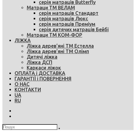
серія матраців Butterfly
Матраци ТМ ВЕЛАМ
серія матраців Стандарт
серія матраців Люкс
серія матраців Преміум
серія дитячих матраців Бейбі
Матраци ТМ КОМ-ФОР
ЛІЖКА
Ліжка дерев’яні ТМ Естелла
Ліжка дерев’яні ТМ Олімп
Дитячі ліжка
Ліжка ДСП
Каркаси ліжок
ОПЛАТА і ДОСТАВКА
ГАРАНТІЇ і ПОВЕРНЕННЯ
О НАС
КОНТАКТИ
UA
RU