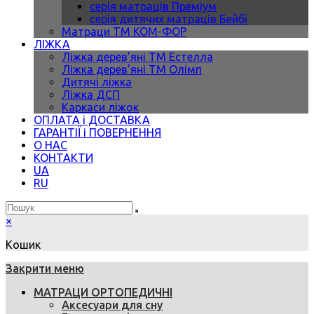
серія матраців Преміум
серія дитячих матраців Бейбі
Матраци ТМ КОМ-ФОР
ЛІЖКА
Ліжка дерев’яні ТМ Естелла
Ліжка дерев’яні ТМ Олімп
Дитячі ліжка
Ліжка ДСП
Каркаси ліжок
ОПЛАТА і ДОСТАВКА
ГАРАНТІЇ і ПОВЕРНЕННЯ
О НАС
КОНТАКТИ
UA
RU
×
Кошик
Закрити меню
МАТРАЦИ ОРТОПЕДИЧНІ
Аксесуари для сну