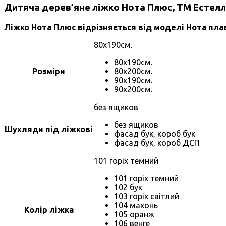
Дитяча дерев’яне ліжко Нота Плюс, ТМ Естел
Ліжко Нота Плюс відрізняється від моделі Нота плав
80х190см.
80х190см.
Розміри
80х200см.
90х190см.
90х200см.
без ящиков
без ящиков
Шухляди під ліжкові
фасад бук, короб бук
фасад бук, короб ДСП
101 горіх темний
101 горіх темний
102 бук
103 горіх світлий
104 махонь
Колір ліжка
105 оранж
106 венге