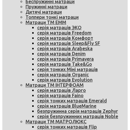
Беспружинні матраци
Пружинні матраци
Дитячі матраци
Топпери тонкі матраци
Матраци ТМ ЕММ
серія матраців ЭКО
серія матраців Freedom
серія матраців Комфорт
серія матраців Sleep&Fly SF
серія матраців Arabeska
серія матраців Denim
серія матраців Primavera
серія матраців Take&Go
серія тонких Міні матраців
серія матраців Organic
серія матраців Evolution
Матраци ТМ ІНТЕРФОАМ
серія матраців Ларго
серія матраців Faino
серія тонких матраців Emerald
серія матраців BlueMarine
безпружинна серія матраців Zephyr
серія безпружинних матраців Noble
Матраци ТМ МАТРОЛЮКС
серія тонких матраців Flip