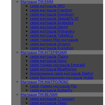
Матраци ТМ ЕММ
серія матраців ЭКО
серія матраців Freedom
серія матраців Комфорт
серія матраців Sleep&Fly SF
серія матраців Arabeska
серія матраців Denim
серія матраців Primavera
серія матраців Take&Go
серія тонких Міні матраців
серія матраців Organic
серія матраців Evolution
Матраци ТМ ІНТЕРФОАМ
серія матраців Ларго
серія матраців Faino
серія тонких матраців Emerald
серія матраців BlueMarine
безпружинна серія матраців Zephyr
серія безпружинних матраців Noble
Матраци ТМ МАТРОЛЮКС
серія тонких матраців Flip
серія матраців Butterfly
Матраци ТМ ВЕЛАМ
серія матраців Стандарт
серія матраців Люкс