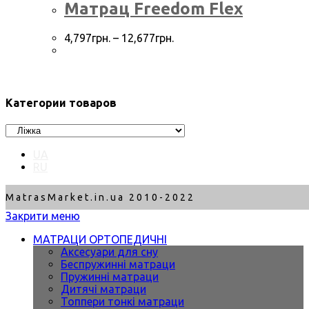
Матрац Freedom Flex
4,797
грн.
–
12,677
грн.
Категории товаров
UA
RU
MatrasMarket.in.ua 2010-2022
Закрити меню
МАТРАЦИ ОРТОПЕДИЧНІ
Аксесуари для сну
Беспружинні матраци
Пружинні матраци
Дитячі матраци
Топпери тонкі матраци