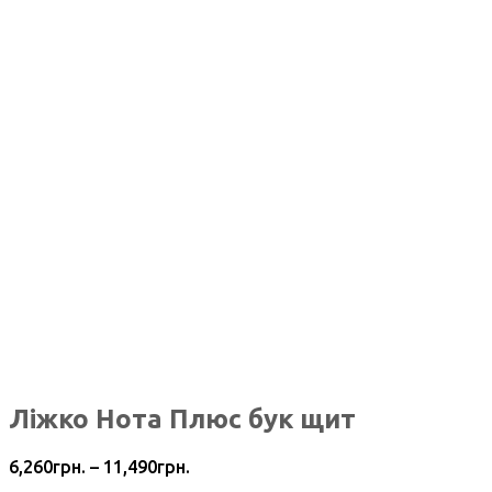
Ліжко Нота Плюс бук щит
6,260
грн.
–
11,490
грн.