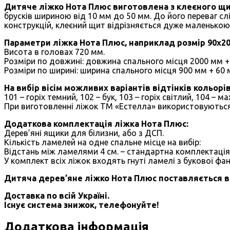
Дитяче ліжко Нота Плюс виготовлена ​​з клеєного щ
брусків шириною від 10 мм до 50 мм. До його переваг слі
конструкцій, клеєний щит відрізняється дуже маленькою
Параметри ліжка Нота Плюс, наприклад розмір 90х200
Висота в головах 720 мм.
Розміри по довжині: довжина спального місця 2000 мм + 
Розміри по ширині: ширина спального місця 900 мм + 60 м
На вибір вісім можливих варіантів відтінків кольор
101 – горіх темний, 102 – бук, 103 – горіх світлий, 104 – м
При виготовленні ліжок ТМ «Естелла» використовуються ті
Додаткова комплектація ліжка Нота Плюс:
Дерев’яні ящики для білизни, або з ДСП.
Кількість ламелей на одне спальне місце на вибір:
Відстань між ламелями 4 см. – стандартна комплектація б
У комплект всіх ліжок входять гнуті ламелі з букової ф
Дитяча дерев’яне ліжко Нота Плюс поставляється в 
Доставка по всій Україні.
Існує система знижок, телефонуйте!
Додаткова інформація