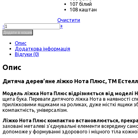
107 білий
108 каштан
Очистити
Ліжко
-
+
Нота
Додати в кошик
Плюс
бук
Опис
щит
Додаткова інформація
кількість
Відгуки (0)
Опис
Дитяча дерев’яне ліжко Нота Плюс, ТМ Естелла
Модель ліжка Нота Плюс відрізняється від моделі Н
щита бука. Переваги дитячого ліжка Нота в наявності с
приліжковими ящиками на роликах, дуже місткі ящики збер
компактність, універсалізм.
Ліжко Нота Плюс компактно встановлюється, прекрас
заховані металеві з’єднувальні елементи всередину само
допоможе у формуванні здорового і міцного тіла кожної