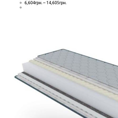
6,604
грн.
–
14,605
грн.