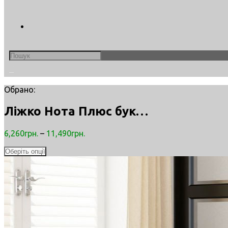
Search
this
0
website
Обрано:
Ліжко Нота Плюс бук…
6,260
грн.
–
11,490
грн.
Оберіть опції