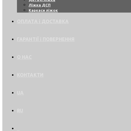
Ліжка ДСП
Каркаси ліжок
ОПЛАТА і ДОСТАВКА
ГАРАНТІЇ і ПОВЕРНЕННЯ
О НАС
КОНТАКТИ
UA
RU
0