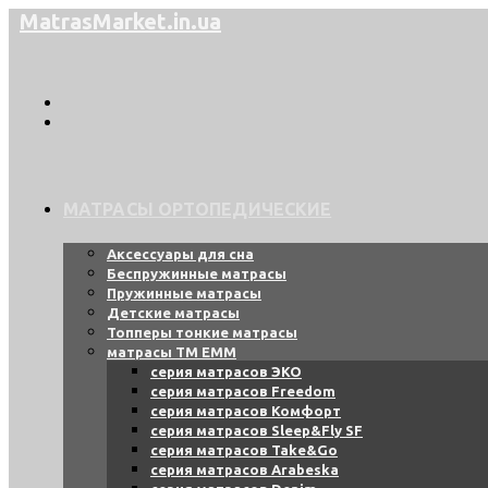
Перейти
MatrasMarket.in.ua
к
содержимому
МАТРАСЫ ОРТОПЕДИЧЕСКИЕ
Аксессуары для сна
Беспружинные матрасы
Пружинные матрасы
Детские матрасы
Топперы тонкие матрасы
матрасы ТМ ЕММ
серия матрасов ЭКО
серия матрасов Freedom
серия матрасов Комфорт
серия матрасов Sleep&Fly SF
серия матрасов Take&Go
серия матрасов Arabeska