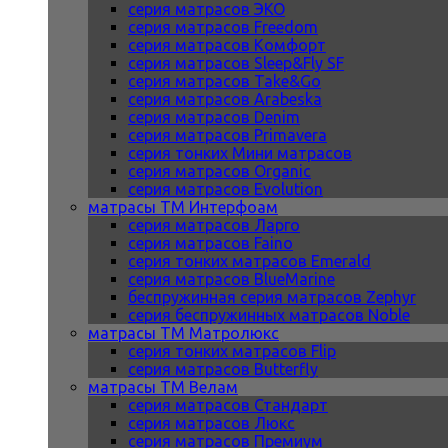
серия матрасов ЭКО
серия матрасов Freedom
серия матрасов Комфорт
серия матрасов Sleep&Fly SF
серия матрасов Take&Go
серия матрасов Arabeska
серия матрасов Denim
серия матрасов Primavera
серия тонких Мини матрасов
серия матрасов Organic
серия матрасов Evolution
матрасы ТМ Интерфоам
серия матрасов Ларго
серия матрасов Faino
серия тонких матрасов Emerald
серия матрасов BlueMarine
беспружинная серия матрасов Zephyr
серия беспружинных матрасов Noble
матрасы ТМ Матролюкс
серия тонких матрасов Flip
серия матрасов Butterfly
матрасы ТМ Велам
серия матрасов Стандарт
серия матрасов Люкс
серия матрасов Премиум