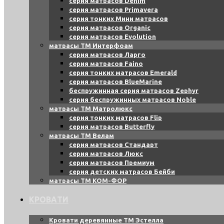
серия матрасов Denim
серия матрасов Primavera
серия тонких Мини матрасов
серия матрасов Organic
серия матрасов Evolution
матрасы ТМ Интерфоам
серия матрасов Ларго
серия матрасов Faino
серия тонких матрасов Emerald
серия матрасов BlueMarine
беспружинная серия матрасов Zephyr
серия беспружинных матрасов Noble
матрасы ТМ Матролюкс
серия тонких матрасов Flip
серия матрасов Butterfly
матрасы ТМ Велам
серия матрасов Стандарт
серия матрасов Люкс
серия матрасов Премиум
серия детских матрасов Бейби
матрасы ТМ КОМ-ФОР
КРОВАТИ
Кровати деревянные ТМ Эстелла