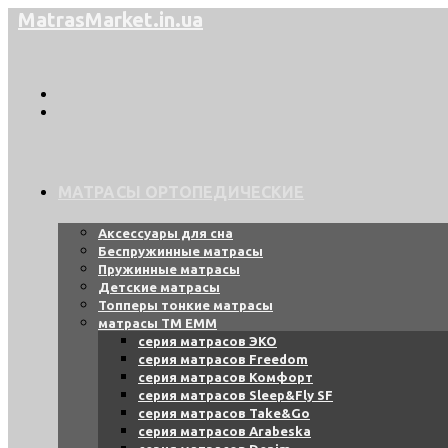
Перейти
MatrasMarket.in.ua
к
содержимому
МАТРАСЫ ОРТОПЕДИЧЕСКИЕ
Аксессуары для сна
Беспружинные матрасы
Пружинные матрасы
Детские матрасы
Топперы тонкие матрасы
матрасы ТМ ЕММ
серия матрасов ЭКО
серия матрасов Freedom
серия матрасов Комфорт
серия матрасов Sleep&Fly SF
серия матрасов Take&Go
серия матрасов Arabeska