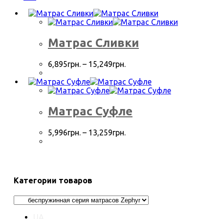
Матрас Сливки
6,895
грн.
–
15,249
грн.
Матрас Суфле
5,996
грн.
–
13,259
грн.
Категории товаров
UA