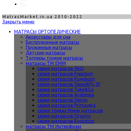
RU
MatrasMarket.in.ua 2010-2022
Закрыть меню
МАТРАСЫ ОРТОПЕДИЧЕСКИЕ
Аксессуары для сна
Беспружинные матрасы
Пружинные матрасы
Детские матрасы
Топперы тонкие матрасы
матрасы ТМ ЕММ
серия матрасов ЭКО
серия матрасов Freedom
серия матрасов Комфорт
серия матрасов Sleep&Fly SF
серия матрасов Take&Go
серия матрасов Arabeska
серия матрасов Denim
серия матрасов Primavera
серия тонких Мини матрасов
серия матрасов Organic
серия матрасов Evolution
матрасы ТМ Интерфоам