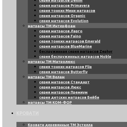
серия матрасов Denim
серия матрасов Primavera
серия тонких Мини матрасов
серия матрасов Organic
серия матрасов Evolution
матрасы ТМ Интерфоам
серия матрасов Ларго
серия матрасов Faino
серия тонких матрасов Emerald
серия матрасов BlueMarine
беспружинная серия матрасов Zephyr
серия беспружинных матрасов Noble
матрасы ТМ Матролюкс
серия тонких матрасов Flip
серия матрасов Butterfly
матрасы ТМ Велам
серия матрасов Стандарт
серия матрасов Люкс
серия матрасов Премиум
серия детских матрасов Бейби
матрасы ТМ КОМ-ФОР
КРОВАТИ
Кровати деревянные ТМ Эстелла