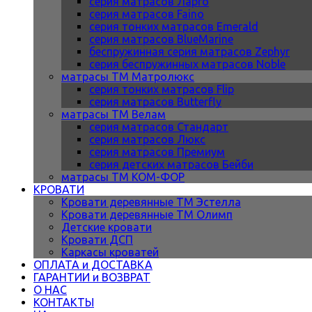
серия матрасов Ларго
серия матрасов Faino
серия тонких матрасов Emerald
серия матрасов BlueMarine
беспружинная серия матрасов Zephyr
серия беспружинных матрасов Noble
матрасы ТМ Матролюкс
серия тонких матрасов Flip
серия матрасов Butterfly
матрасы ТМ Велам
серия матрасов Стандарт
серия матрасов Люкс
серия матрасов Премиум
серия детских матрасов Бейби
матрасы ТМ КОМ-ФОР
КРОВАТИ
Кровати деревянные ТМ Эстелла
Кровати деревянные ТМ Олимп
Детские кровати
Кровати ДСП
Каркасы кроватей
ОПЛАТА и ДОСТАВКА
ГАРАНТИИ и ВОЗВРАТ
О НАС
КОНТАКТЫ