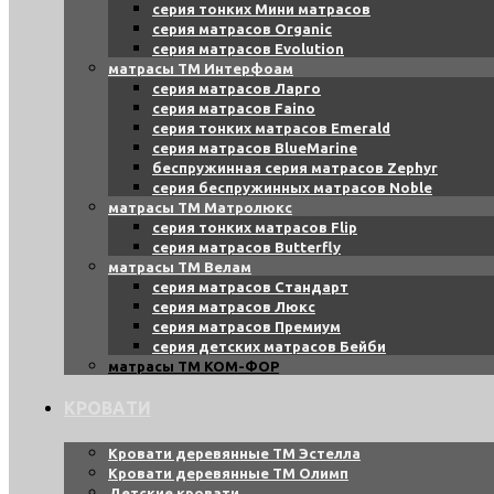
серия тонких Мини матрасов
серия матрасов Organic
серия матрасов Evolution
матрасы ТМ Интерфоам
серия матрасов Ларго
серия матрасов Faino
серия тонких матрасов Emerald
серия матрасов BlueMarine
беспружинная серия матрасов Zephyr
серия беспружинных матрасов Noble
матрасы ТМ Матролюкс
серия тонких матрасов Flip
серия матрасов Butterfly
матрасы ТМ Велам
серия матрасов Стандарт
серия матрасов Люкс
серия матрасов Премиум
серия детских матрасов Бейби
матрасы ТМ КОМ-ФОР
КРОВАТИ
Кровати деревянные ТМ Эстелла
Кровати деревянные ТМ Олимп
Детские кровати