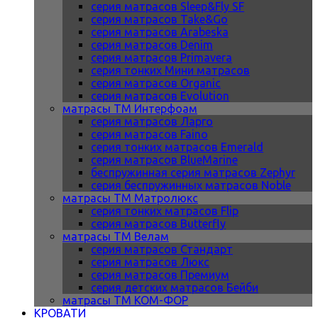
серия матрасов Sleep&Fly SF
серия матрасов Take&Go
серия матрасов Arabeska
серия матрасов Denim
серия матрасов Primavera
серия тонких Мини матрасов
серия матрасов Organic
серия матрасов Evolution
матрасы ТМ Интерфоам
серия матрасов Ларго
серия матрасов Faino
серия тонких матрасов Emerald
серия матрасов BlueMarine
беспружинная серия матрасов Zephyr
серия беспружинных матрасов Noble
матрасы ТМ Матролюкс
серия тонких матрасов Flip
серия матрасов Butterfly
матрасы ТМ Велам
серия матрасов Стандарт
серия матрасов Люкс
серия матрасов Премиум
серия детских матрасов Бейби
матрасы ТМ КОМ-ФОР
КРОВАТИ