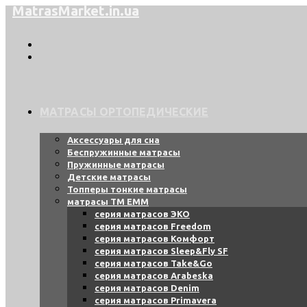
MatrasMarket.in.ua
Перейти
к
содержимому
МАТРАСЫ ОРТОПЕДИЧЕСКИЕ
Аксессуары для сна
Беспружинные матрасы
Пружинные матрасы
Детские матрасы
Топперы тонкие матрасы
матрасы ТМ ЕММ
серия матрасов ЭКО
серия матрасов Freedom
серия матрасов Комфорт
серия матрасов Sleep&Fly SF
серия матрасов Take&Go
серия матрасов Arabeska
серия матрасов Denim
серия матрасов Primavera