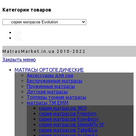
Категории товаров
UA
RU
MatrasMarket.in.ua 2010-2022
Закрыть меню
МАТРАСЫ ОРТОПЕДИЧЕСКИЕ
Аксессуары для сна
Беспружинные матрасы
Пружинные матрасы
Детские матрасы
Топперы тонкие матрасы
матрасы ТМ ЕММ
серия матрасов ЭКО
серия матрасов Freedom
серия матрасов Комфорт
серия матрасов Sleep&Fly SF
серия матрасов Take&Go
серия матрасов Arabeska