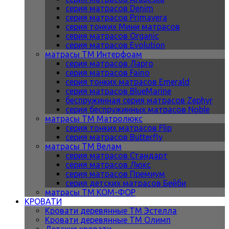
серия матрасов Denim
серия матрасов Primavera
серия тонких Мини матрасов
серия матрасов Organic
серия матрасов Evolution
матрасы ТМ Интерфоам
серия матрасов Ларго
серия матрасов Faino
серия тонких матрасов Emerald
серия матрасов BlueMarine
беспружинная серия матрасов Zephyr
серия беспружинных матрасов Noble
матрасы ТМ Матролюкс
серия тонких матрасов Flip
серия матрасов Butterfly
матрасы ТМ Велам
серия матрасов Стандарт
серия матрасов Люкс
серия матрасов Премиум
серия детских матрасов Бейби
матрасы ТМ КОМ-ФОР
КРОВАТИ
Кровати деревянные ТМ Эстелла
Кровати деревянные ТМ Олимп