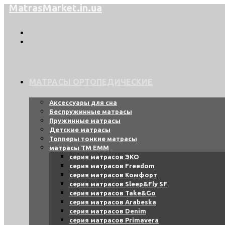
MatrasMarket.in.ua
Перейти
к
содержимому
МАТРАСЫ ОРТОПЕДИЧЕСКИЕ
Аксессуары для сна
Беспружинные матрасы
Пружинные матрасы
Детские матрасы
Топперы тонкие матрасы
матрасы ТМ ЕММ
серия матрасов ЭКО
серия матрасов Freedom
серия матрасов Комфорт
серия матрасов Sleep&Fly SF
серия матрасов Take&Go
серия матрасов Arabeska
серия матрасов Denim
серия матрасов Primavera