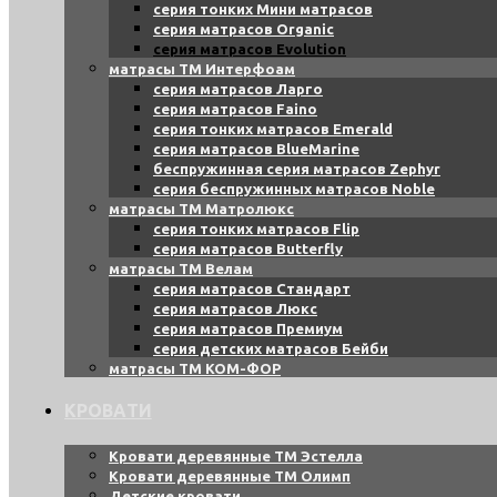
серия тонких Мини матрасов
серия матрасов Organic
серия матрасов Evolution
матрасы ТМ Интерфоам
серия матрасов Ларго
серия матрасов Faino
серия тонких матрасов Emerald
серия матрасов BlueMarine
беспружинная серия матрасов Zephyr
серия беспружинных матрасов Noble
матрасы ТМ Матролюкс
серия тонких матрасов Flip
серия матрасов Butterfly
матрасы ТМ Велам
серия матрасов Стандарт
серия матрасов Люкс
серия матрасов Премиум
серия детских матрасов Бейби
матрасы ТМ КОМ-ФОР
КРОВАТИ
Кровати деревянные ТМ Эстелла
Кровати деревянные ТМ Олимп
Детские кровати