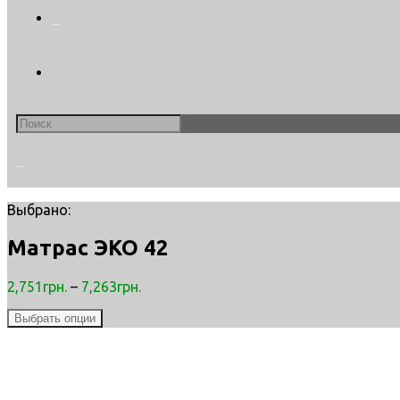
0
Search
this
website
0
Выбрано:
Матрас ЭКО 42
2,751
грн.
–
7,263
грн.
Выбрать опции