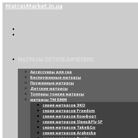
Перейти
MatrasMarket.in.ua
к
содержимому
МАТРАСЫ ОРТОПЕДИЧЕСКИЕ
Аксессуары для сна
Беспружинные матрасы
Пружинные матрасы
Детские матрасы
Топперы тонкие матрасы
матрасы ТМ ЕММ
серия матрасов ЭКО
серия матрасов Freedom
серия матрасов Комфорт
серия матрасов Sleep&Fly SF
серия матрасов Take&Go
серия матрасов Arabeska