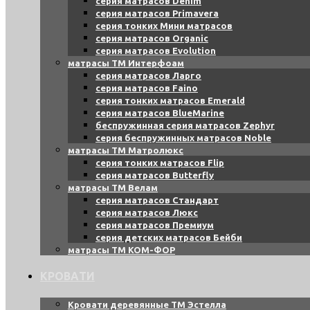
серия матрасов Denim
серия матрасов Primavera
серия тонких Мини матрасов
серия матрасов Organic
серия матрасов Evolution
матрасы ТМ Интерфоам
серия матрасов Ларго
серия матрасов Faino
серия тонких матрасов Emerald
серия матрасов BlueMarine
беспружинная серия матрасов Zephyr
серия беспружинных матрасов Noble
матрасы ТМ Матролюкс
серия тонких матрасов Flip
серия матрасов Butterfly
матрасы ТМ Велам
серия матрасов Стандарт
серия матрасов Люкс
серия матрасов Премиум
серия детских матрасов Бейби
матрасы ТМ КОМ-ФОР
КРОВАТИ
Кровати деревянные ТМ Эстелла