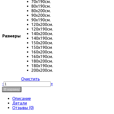
70х190см.
80х190см.
80х200см.
90х200см.
90х190см.
120х200см.
120х190см.
140х200см.
Размеры
140х190см.
150х200см.
150х190см
160х200см.
160х190см.
180х200см.
180х190см.
200х200см.
Очистить
Количество
-
+
товара
В корзину
Матрас
ЭКО
Описание
42
Детали
Отзывы (0)