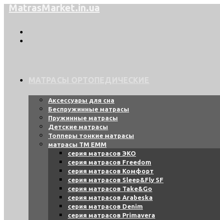
MatrasMarket.in.ua
Перейти
к
содержимому
МАТРАСЫ ОРТОПЕДИЧЕСКИЕ
Аксессуары для сна
Беспружинные матрасы
Пружинные матрасы
Детские матрасы
Топперы тонкие матрасы
матрасы ТМ ЕММ
серия матрасов ЭКО
серия матрасов Freedom
серия матрасов Комфорт
серия матрасов Sleep&Fly SF
серия матрасов Take&Go
серия матрасов Arabeska
серия матрасов Denim
серия матрасов Primavera