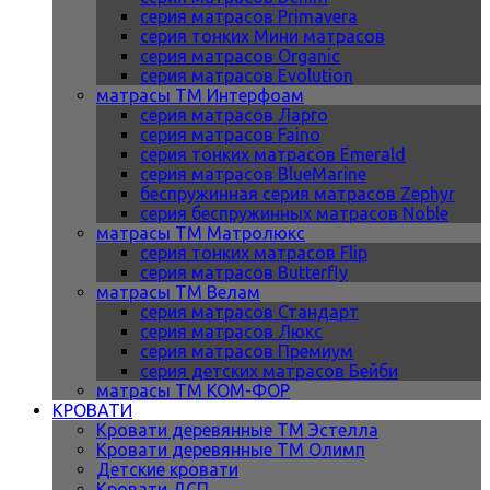
серия матрасов Primavera
серия тонких Мини матрасов
серия матрасов Organic
серия матрасов Evolution
матрасы ТМ Интерфоам
серия матрасов Ларго
серия матрасов Faino
серия тонких матрасов Emerald
серия матрасов BlueMarine
беспружинная серия матрасов Zephyr
серия беспружинных матрасов Noble
матрасы ТМ Матролюкс
серия тонких матрасов Flip
серия матрасов Butterfly
матрасы ТМ Велам
серия матрасов Стандарт
серия матрасов Люкс
серия матрасов Премиум
серия детских матрасов Бейби
матрасы ТМ КОМ-ФОР
КРОВАТИ
Кровати деревянные ТМ Эстелла
Кровати деревянные ТМ Олимп
Детские кровати
Кровати ДСП