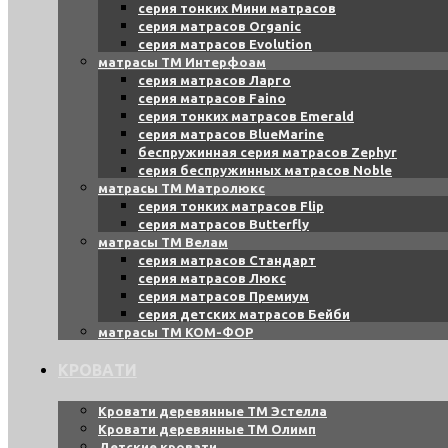
серия тонких Мини матрасов
серия матрасов Organic
серия матрасов Evolution
матрасы ТМ Интерфоам
серия матрасов Ларго
серия матрасов Faino
серия тонких матрасов Emerald
серия матрасов BlueMarine
беспружинная серия матрасов Zephyr
серия беспружинных матрасов Noble
матрасы ТМ Матролюкс
серия тонких матрасов Flip
серия матрасов Butterfly
матрасы ТМ Велам
серия матрасов Стандарт
серия матрасов Люкс
серия матрасов Премиум
серия детских матрасов Бейби
матрасы ТМ КОМ-ФОР
КРОВАТИ
Кровати деревянные ТМ Эстелла
Кровати деревянные ТМ Олимп
Детские кровати