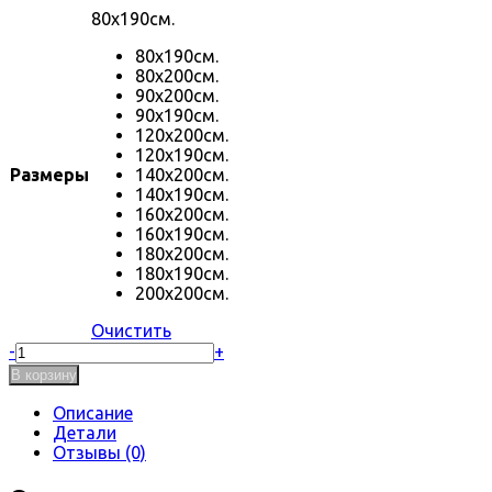
80х190см.
80х190см.
80х200см.
90х200см.
90х190см.
120х200см.
120х190см.
Размеры
140х200см.
140х190см.
160х200см.
160х190см.
180х200см.
180х190см.
200х200см.
Очистить
Количество
-
+
товара
В корзину
Кровать
Лика
Описание
без
Детали
изножья
Отзывы (0)