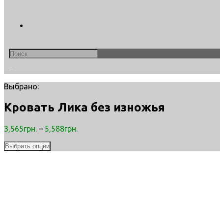
Search
this
0
website
Выбрано:
Кровать Лика без изножья
3,565
грн.
–
5,588
грн.
Выбрать опции