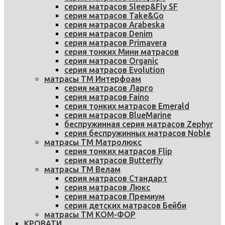
серия матрасов Sleep&Fly SF
серия матрасов Take&Go
серия матрасов Arabeska
серия матрасов Denim
серия матрасов Primavera
серия тонких Мини матрасов
серия матрасов Organic
серия матрасов Evolution
матрасы ТМ Интерфоам
серия матрасов Ларго
серия матрасов Faino
серия тонких матрасов Emerald
серия матрасов BlueMarine
беспружинная серия матрасов Zephyr
серия беспружинных матрасов Noble
матрасы ТМ Матролюкс
серия тонких матрасов Flip
серия матрасов Butterfly
матрасы ТМ Велам
серия матрасов Стандарт
серия матрасов Люкс
серия матрасов Премиум
серия детских матрасов Бейби
матрасы ТМ КОМ-ФОР
КРОВАТИ