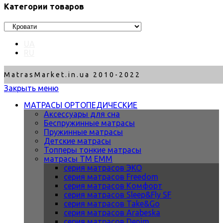
Категории товаров
UA
RU
MatrasMarket.in.ua 2010-2022
Закрыть меню
МАТРАСЫ ОРТОПЕДИЧЕСКИЕ
Аксессуары для сна
Беспружинные матрасы
Пружинные матрасы
Детские матрасы
Топперы тонкие матрасы
матрасы ТМ ЕММ
серия матрасов ЭКО
серия матрасов Freedom
серия матрасов Комфорт
серия матрасов Sleep&Fly SF
серия матрасов Take&Go
серия матрасов Arabeska
серия матрасов Denim